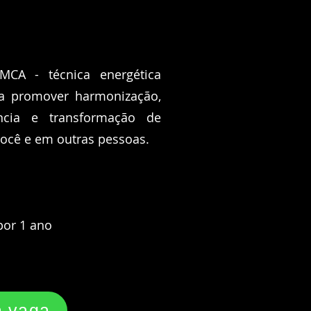
MCA - técnica energética
ra promover harmonização,
ncia e transformação de
você e em outras pessoas.
por 1 ano
a vaga