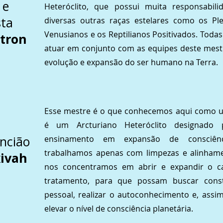
 e
Heteróclito, que possui muita responsabi
sta
diversas outras raças estelares como os Plei
Venusianos e os Reptilianos Positivados. Toda
itron
atuar em conjunto com as equipes deste mestr
evolução e expansão do ser humano na Terra.
Esse mestre é o que conhecemos aqui como um 
é um Arcturiano Heteróclito designado 
ncião
ensinamento em expansão de consciênc
trabalhamos apenas com limpezas e alinham
ivah
nos concentramos em abrir e expandir o c
tratamento, para que possam buscar cons
pessoal, realizar o autoconhecimento e, assim
elevar o nível de consciência planetária.