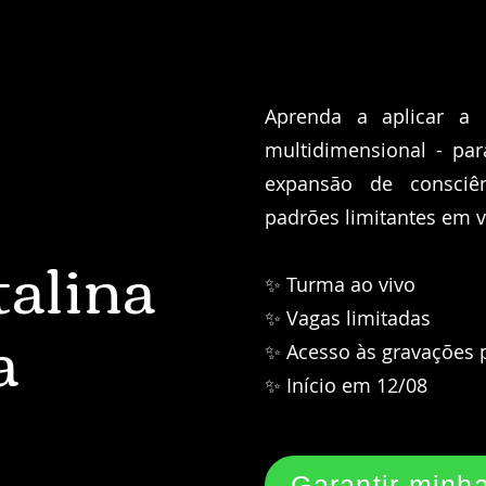
Aprenda a aplicar a 
multidimensional - pa
expansão de consciê
padrões limitantes em 
talina
✨ Turma ao vivo
a
✨ Vagas limitadas
✨ Acesso às gravações 
✨ Início em 12/08
Garantir minh