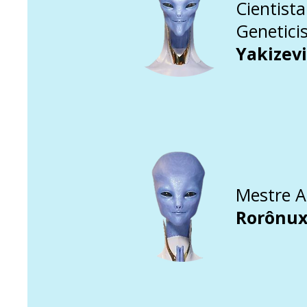
Cientista
Genetici
Yakizev
Mestre A
Rorônux